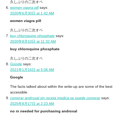
久しぶりの二次オペ
women viagra pill
says:
2020年6月30日 at 1:42 AM
women viagra pill
久しぶりの二次オペ
buy chloroquine phosphate
says:
2020年8月10日 at 11:32 AM
buy chloroquine phosphate
久しぶりの二次オペ
Google
says:
2021年1月16日 at 5:06 AM
Google
The facts talked about within the write-up are some of the best
accessible.
comprar androxal sin receta medica se puede comprar
says:
2025年8月17日 at 2:23 AM
no rx needed for purchasing androxal