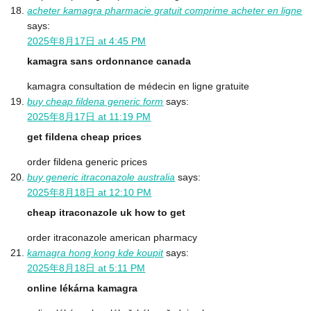
acheter kamagra pharmacie gratuit comprime acheter en ligne
says:
2025年8月17日 at 4:45 PM
kamagra sans ordonnance canada
kamagra consultation de médecin en ligne gratuite
buy cheap fildena generic form
says:
2025年8月17日 at 11:19 PM
get fildena cheap prices
order fildena generic prices
buy generic itraconazole australia
says:
2025年8月18日 at 12:10 PM
cheap itraconazole uk how to get
order itraconazole american pharmacy
kamagra hong kong kde koupit
says:
2025年8月18日 at 5:11 PM
online lékárna kamagra