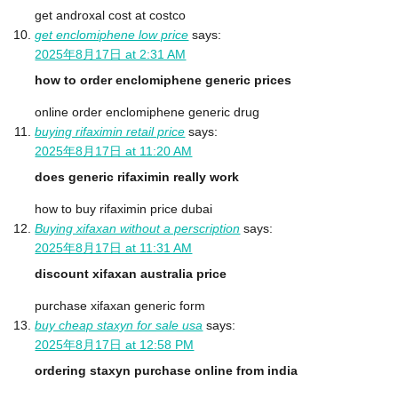
get androxal cost at costco
get enclomiphene low price
says:
2025年8月17日 at 2:31 AM
how to order enclomiphene generic prices
online order enclomiphene generic drug
buying rifaximin retail price
says:
2025年8月17日 at 11:20 AM
does generic rifaximin really work
how to buy rifaximin price dubai
Buying xifaxan without a perscription
says:
2025年8月17日 at 11:31 AM
discount xifaxan australia price
purchase xifaxan generic form
buy cheap staxyn for sale usa
says:
2025年8月17日 at 12:58 PM
ordering staxyn purchase online from india