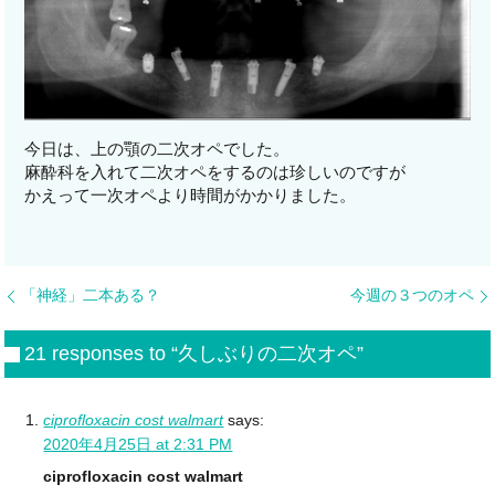
今日は、上の顎の二次オペでした。
麻酔科を入れて二次オペをするのは珍しいのですが
かえって一次オペより時間がかかりました。
「神経」二本ある？
今週の３つのオペ
21 responses to “久しぶりの二次オペ”
ciprofloxacin cost walmart
says:
2020年4月25日 at 2:31 PM
ciprofloxacin cost walmart