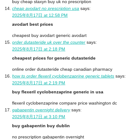
buy cheap staxyn buy uk no prescription
cheap avodart no prescription usa
says:
2025年8月17日 at 12:58 PM
avodart best prices
cheapest buy avodart generic avodart
order dutasteride uk over the counter
says:
2025年8月17日 at 2:18 PM
cheapest prices for generic dutasteride
online order dutasteride cheap canadian pharmacy
how to order flexeril cyclobenzaprine generic tablets
says:
2025年8月17日 at 2:19 PM
buy flexeril cyclobenzaprine generic in usa
flexeril cyclobenzaprine compare price washington dc
gabapentin overnight delivery
says:
2025年8月17日 at 3:10 PM
buy gabapentin buy dublin
no prescription gabapentin overnight