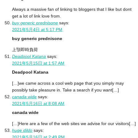
Always a massive fan of linking to bloggers that I like but dont
get a lot of link love from.
buy generic prednisone
says:
2021年5月4日 at 5:17 PM
buy generic prednisone
上顎即時負荷
Deadpool Katana
says:
2021年5月15日 at 1:57 AM
Deadpool Katana
[…]we came across a cool web page that you simply may
possibly take pleasure in. Take a search if you want[…]
canada wide
says:
2021年5月16日 at 8:08 AM
canada wide
[…]Here are a few of the web sites we advise for our visitors[…]
huge dildo
says:
2021年5月16日 at 2:49 PM