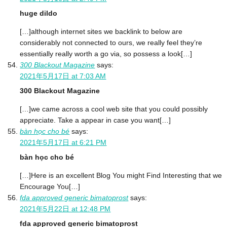
huge dildo
[…]although internet sites we backlink to below are
considerably not connected to ours, we really feel they’re
essentially really worth a go via, so possess a look[…]
300 Blackout Magazine
says:
2021年5月17日 at 7:03 AM
300 Blackout Magazine
[…]we came across a cool web site that you could possibly
appreciate. Take a appear in case you want[…]
bàn học cho bé
says:
2021年5月17日 at 6:21 PM
bàn học cho bé
[…]Here is an excellent Blog You might Find Interesting that we
Encourage You[…]
fda approved generic bimatoprost
says:
2021年5月22日 at 12:48 PM
fda approved generic bimatoprost