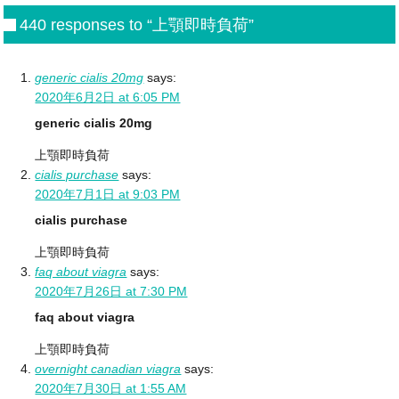
440 responses to “上顎即時負荷”
generic cialis 20mg
says:
2020年6月2日 at 6:05 PM
generic cialis 20mg
上顎即時負荷
cialis purchase
says:
2020年7月1日 at 9:03 PM
cialis purchase
上顎即時負荷
faq about viagra
says:
2020年7月26日 at 7:30 PM
faq about viagra
上顎即時負荷
overnight canadian viagra
says:
2020年7月30日 at 1:55 AM