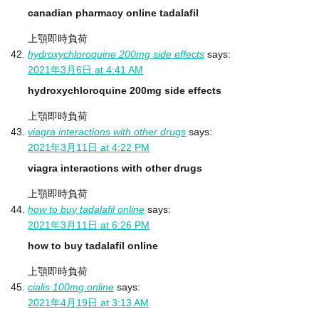
canadian pharmacy online tadalafil
上顎即時負荷
hydroxychloroquine 200mg side effects
says:
2021年3月6日 at 4:41 AM
hydroxychloroquine 200mg side effects
上顎即時負荷
viagra interactions with other drugs
says:
2021年3月11日 at 4:22 PM
viagra interactions with other drugs
上顎即時負荷
how to buy tadalafil online
says:
2021年3月11日 at 6:26 PM
how to buy tadalafil online
上顎即時負荷
cialis 100mg online
says:
2021年4月19日 at 3:13 AM