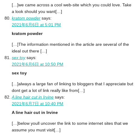
[…]we came across a cool web-site which you could love. Take
a look should you want[…]
kratom powder
says:
2021年6月6日 at 5:01 PM
kratom powder
[…]The information mentioned in the article are several of the
ideal out there […]
sex toy
says:
2021年6月6日 at 10:50 PM
sex toy
[…]always a large fan of linking to bloggers that I appreciate but
dont get a lot of link really like from[…]
A line hair cut in Irvine
says:
2021年6月7日 at 10:40 PM
A line hair cut in Irvine
[…]below youll uncover the link to some internet sites that we
assume you must visit[…]