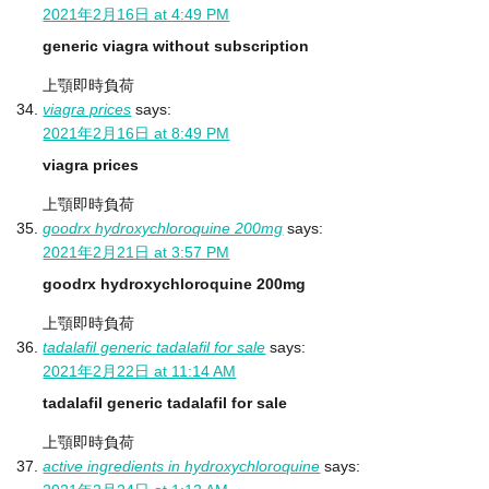
2021年2月16日 at 4:49 PM
generic viagra without subscription
上顎即時負荷
viagra prices
says:
2021年2月16日 at 8:49 PM
viagra prices
上顎即時負荷
goodrx hydroxychloroquine 200mg
says:
2021年2月21日 at 3:57 PM
goodrx hydroxychloroquine 200mg
上顎即時負荷
tadalafil generic tadalafil for sale
says:
2021年2月22日 at 11:14 AM
tadalafil generic tadalafil for sale
上顎即時負荷
active ingredients in hydroxychloroquine
says: