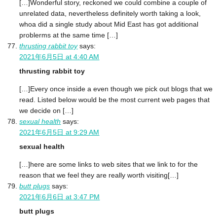
[…]Wonderful story, reckoned we could combine a couple of
unrelated data, nevertheless definitely worth taking a look,
whoa did a single study about Mid East has got additional
problerms at the same time […]
thrusting rabbit toy
says:
2021年6月5日 at 4:40 AM
thrusting rabbit toy
[…]Every once inside a even though we pick out blogs that we
read. Listed below would be the most current web pages that
we decide on […]
sexual health
says:
2021年6月5日 at 9:29 AM
sexual health
[…]here are some links to web sites that we link to for the
reason that we feel they are really worth visiting[…]
butt plugs
says:
2021年6月6日 at 3:47 PM
butt plugs