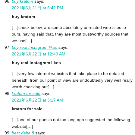
buy kratom
says:
2021年6月21日 at 6:42 PM
buy kratom
[…]check below, are some absolutely unrelated web-sites to
ours, having said that, they are most trustworthy sources that
we use[…]
buy real Instagram likes
says:
2021年6月22日 at 12:49 AM
buy real Instagram likes
[…]very few internet websites that take place to be detailed
beneath, from our point of view are undoubtedly very well really
worth checking out[…]
kratom for sale
says:
2021年6月22日 at 3:17 AM
kratom for sale
[…]one of our guests not too long ago suggested the following
website[…]
best delta 8
says: