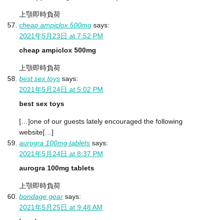
上顎即時負荷
cheap ampiclox 500mg
says:
2021年5月23日 at 7:52 PM
cheap ampiclox 500mg
上顎即時負荷
best sex toys
says:
2021年5月24日 at 5:02 PM
best sex toys
[…]one of our guests lately encouraged the following
website[…]
aurogra 100mg tablets
says:
2021年5月24日 at 8:37 PM
aurogra 100mg tablets
上顎即時負荷
bondage gear
says:
2021年5月25日 at 9:48 AM