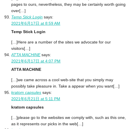
pages to ours, nevertheless, they may be certainly worth going
over[…]
Temp Stick Login
says:
2021年6月17日 at 8:59 AM
Temp Stick Login
[…]Here are a number of the sites we advocate for our
visitors[…]
ATTA MACHINE
says:
2021年6月17日 at 4:07 PM
ATTA MACHINE
[…]we came across a cool web-site that you simply may
possibly take pleasure in. Take a appear when you want[…]
kratom capsules
says:
2021年6月21日 at 5:11 PM
kratom capsules
[…]please go to the websites we comply with, such as this one,
as it represents our picks in the web[…]