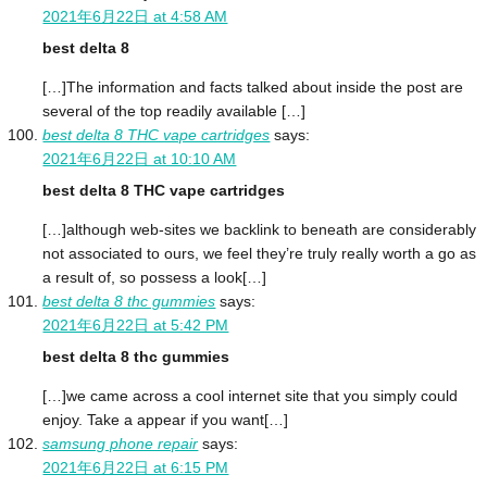
2021年6月22日 at 4:58 AM
best delta 8
[…]The information and facts talked about inside the post are
several of the top readily available […]
best delta 8 THC vape cartridges
says:
2021年6月22日 at 10:10 AM
best delta 8 THC vape cartridges
[…]although web-sites we backlink to beneath are considerably
not associated to ours, we feel they’re truly really worth a go as
a result of, so possess a look[…]
best delta 8 thc gummies
says:
2021年6月22日 at 5:42 PM
best delta 8 thc gummies
[…]we came across a cool internet site that you simply could
enjoy. Take a appear if you want[…]
samsung phone repair
says:
2021年6月22日 at 6:15 PM