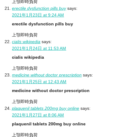
上顎即時負荷
erectile dysfunction pills buy
says:
2021年1月23日 at 9:24 AM
erectile dysfunction pills buy
上顎即時負荷
cialis wikipedia
says:
2021年1月24日 at 11:53 AM
cialis wikipedia
上顎即時負荷
medicine without doctor prescription
says:
2021年1月25日 at 12:43 AM
medicine without doctor prescription
上顎即時負荷
plaquenil tablets 200mg buy online
says:
2021年1月27日 at 8:06 AM
plaquenil tablets 200mg buy online
上顎即時負荷