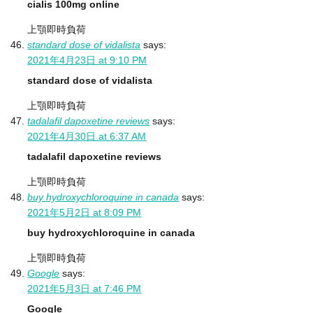
cialis 100mg online
上顎即時負荷
standard dose of vidalista
says:
2021年4月23日 at 9:10 PM
standard dose of vidalista
上顎即時負荷
tadalafil dapoxetine reviews
says:
2021年4月30日 at 6:37 AM
tadalafil dapoxetine reviews
上顎即時負荷
buy hydroxychloroquine in canada
says:
2021年5月2日 at 8:09 PM
buy hydroxychloroquine in canada
上顎即時負荷
Google
says:
2021年5月3日 at 7:46 PM
Google