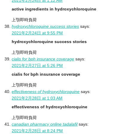
2021年2月24日 at 1:12 AM
active ingredients in hydroxychloroquine
上顎即時負荷
hydroxychloroquine success stories
says:
2021年2月24日 at 9:55 PM
hydroxychloroquine success stories
上顎即時負荷
cialis for bph insurance coverage
says:
2021年2月27日 at 5:26 PM
cialis for bph insurance coverage
上顎即時負荷
effectiveness of hydroxychloroquine
says:
2021年2月28日 at 1:03 AM
effectiveness of hydroxychloroquine
上顎即時負荷
canadian pharmacy online tadalafil
says:
2021年2月28日 at 8:24 PM