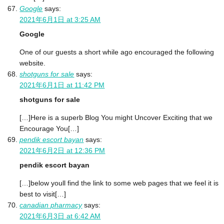
Google
says:
2021年6月1日 at 3:25 AM
Google
One of our guests a short while ago encouraged the following
website.
shotguns for sale
says:
2021年6月1日 at 11:42 PM
shotguns for sale
[…]Here is a superb Blog You might Uncover Exciting that we
Encourage You[…]
pendik escort bayan
says:
2021年6月2日 at 12:36 PM
pendik escort bayan
[…]below youll find the link to some web pages that we feel it is
best to visit[…]
canadian pharmacy
says:
2021年6月3日 at 6:42 AM