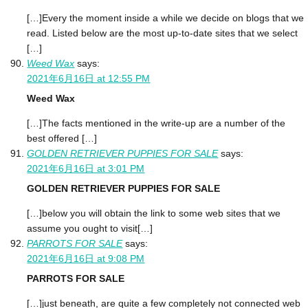
[…]Every the moment inside a while we decide on blogs that we
read. Listed below are the most up-to-date sites that we select
[…]
Weed Wax
says:
2021年6月16日 at 12:55 PM
Weed Wax
[…]The facts mentioned in the write-up are a number of the
best offered […]
GOLDEN RETRIEVER PUPPIES FOR SALE
says:
2021年6月16日 at 3:01 PM
GOLDEN RETRIEVER PUPPIES FOR SALE
[…]below you will obtain the link to some web sites that we
assume you ought to visit[…]
PARROTS FOR SALE
says:
2021年6月16日 at 9:08 PM
PARROTS FOR SALE
[…]just beneath, are quite a few completely not connected web