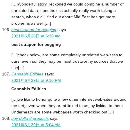
[…]Wonderful story, reckoned we could combine a number of
unrelated data, nonetheless actually really worth taking a
search, whoa did 1 find out about Mid East has got more
problerms as well […]
best strapon for pegging
says:
2021年6月28日 at 6:30 AM
best strapon for pegging
[…]check below, are some completely unrelated web-sites to
ours, even so, they may be most trustworthy sources that we
use[…]
Cannabis Edibles
says:
2021年6月29日 at 9:10 PM
Cannabis Edibles
[…]we like to honor quite a few other internet web-sites around
the net, even when they arent linked to us, by linking to them.
Underneath are some webpages worth checking out[…]
buy delta 8 products
says:
2021年6月30日 at 5:04 AM