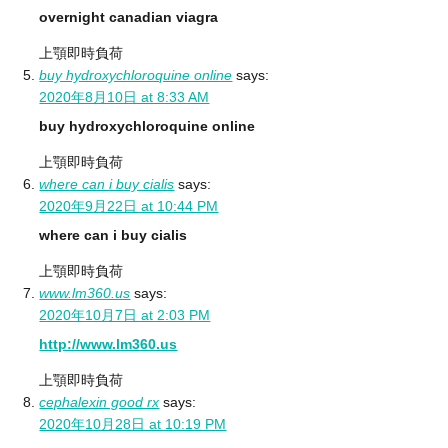
overnight canadian viagra
上顎即時負荷
buy hydroxychloroquine online
says:
2020年8月10日 at 8:33 AM
buy hydroxychloroquine online
上顎即時負荷
where can i buy cialis
says:
2020年9月22日 at 10:44 PM
where can i buy cialis
上顎即時負荷
www.lm360.us
says:
2020年10月7日 at 2:03 PM
http://www.lm360.us
上顎即時負荷
cephalexin good rx
says:
2020年10月28日 at 10:19 PM