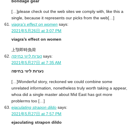
bondage gear
[…]please check out the web sites we comply with, like this a
single, because it represents our picks from the web[…]
viagra's effect on women
says:
2021年5月26日 at 3:07 PM
viagra’s effect on women
上顎即時負荷
נערות ליווי בחיפה
says:
2021年5月27日 at 7:35 AM
נערות ליווי בחיפה
[…]Wonderful story, reckoned we could combine some
unrelated information, nonetheless truly worth taking a appear,
whoa did a single master about Mid East has got more
problerms too […]
ejaculating strapon dildo
says:
2021年5月27日 at 7:57 PM
ejaculating strapon dildo