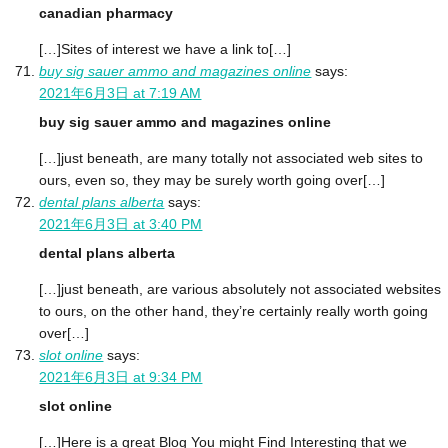
canadian pharmacy
[…]Sites of interest we have a link to[…]
buy sig sauer ammo and magazines online
says:
2021年6月3日 at 7:19 AM
buy sig sauer ammo and magazines online
[…]just beneath, are many totally not associated web sites to
ours, even so, they may be surely worth going over[…]
dental plans alberta
says:
2021年6月3日 at 3:40 PM
dental plans alberta
[…]just beneath, are various absolutely not associated websites
to ours, on the other hand, they’re certainly really worth going
over[…]
slot online
says:
2021年6月3日 at 9:34 PM
slot online
[…]Here is a great Blog You might Find Interesting that we