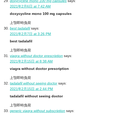
doxycycline mono 100 mg capsules
says:
2021年2月6日 at 7:42 AM
doxycycline mono 100 mg capsules
上顎即時負荷
best tadalafil
says:
2021年2月7日 at 3:26 PM
best tadalafil
上顎即時負荷
viagra without doctor prescription
says:
2021年2月15日 at 8:38 AM
viagra without doctor prescription
上顎即時負荷
tadalafil without seeing doctor
says:
2021年2月15日 at 2:44 PM
tadalafil without seeing doctor
上顎即時負荷
generic viagra without subscription
says: