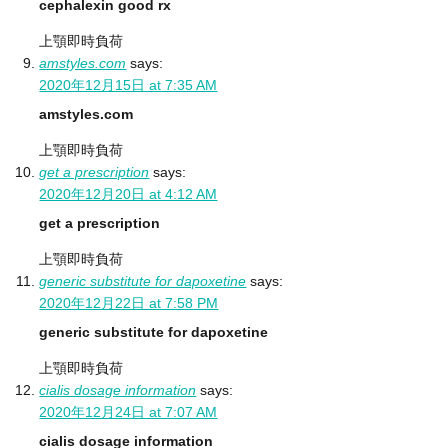
cephalexin good rx
上顎即時負荷
amstyles.com
says:
2020年12月15日 at 7:35 AM
amstyles.com
上顎即時負荷
get a prescription
says:
2020年12月20日 at 4:12 AM
get a prescription
上顎即時負荷
generic substitute for dapoxetine
says:
2020年12月22日 at 7:58 PM
generic substitute for dapoxetine
上顎即時負荷
cialis dosage information
says:
2020年12月24日 at 7:07 AM
cialis dosage information