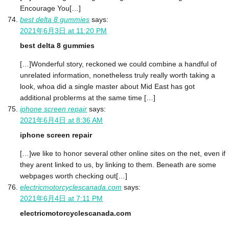
Encourage You[…]
best delta 8 gummies
says:
2021年6月3日 at 11:20 PM
best delta 8 gummies
[…]Wonderful story, reckoned we could combine a handful of
unrelated information, nonetheless truly really worth taking a
look, whoa did a single master about Mid East has got
additional problerms at the same time […]
iphone screen repair
says:
2021年6月4日 at 8:36 AM
iphone screen repair
[…]we like to honor several other online sites on the net, even if
they arent linked to us, by linking to them. Beneath are some
webpages worth checking out[…]
electricmotorcyclescanada.com
says:
2021年6月4日 at 7:11 PM
electricmotorcyclescanada.com