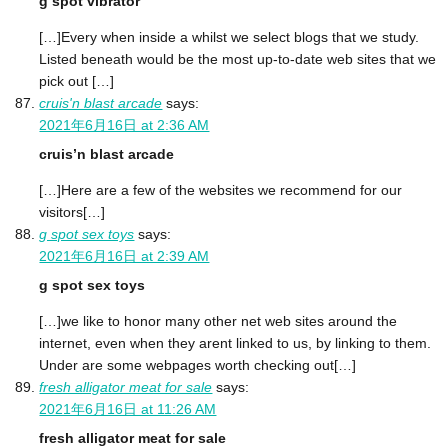
g spot vibrator
[…]Every when inside a whilst we select blogs that we study.
Listed beneath would be the most up-to-date web sites that we
pick out […]
cruis'n blast arcade
says:
2021年6月16日 at 2:36 AM
cruis’n blast arcade
[…]Here are a few of the websites we recommend for our
visitors[…]
g spot sex toys
says:
2021年6月16日 at 2:39 AM
g spot sex toys
[…]we like to honor many other net web sites around the
internet, even when they arent linked to us, by linking to them.
Under are some webpages worth checking out[…]
fresh alligator meat for sale
says:
2021年6月16日 at 11:26 AM
fresh alligator meat for sale