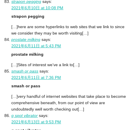
strapon pegging
says:
2021年6月10日 at 10:08 PM
strapon pegging
[…]here are some hyperlinks to web sites that we link to since
we consider they may be worth visiting[…]
prostate milking
says:
2021年6月11日 at 5:43 PM
prostate milking
[…]Sites of interest we’ve a link to[…]
smash or pass
says:
2021年6月11日 at 7:36 PM
smash or pass
[…]very handful of internet websites that take place to become
comprehensive beneath, from our point of view are
undoubtedly well worth checking out[…]
g spot vibrator
says:
2021年6月13日 at 9:53 PM