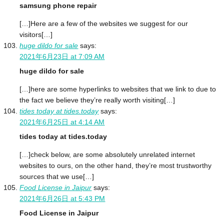
samsung phone repair
[…]Here are a few of the websites we suggest for our
visitors[…]
huge dildo for sale
says:
2021年6月23日 at 7:09 AM
huge dildo for sale
[…]here are some hyperlinks to websites that we link to due to
the fact we believe they’re really worth visiting[…]
tides today at tides.today
says:
2021年6月25日 at 4:14 AM
tides today at tides.today
[…]check below, are some absolutely unrelated internet
websites to ours, on the other hand, they’re most trustworthy
sources that we use[…]
Food License in Jaipur
says:
2021年6月26日 at 5:43 PM
Food License in Jaipur