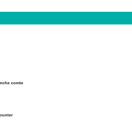
anche comte
ounter