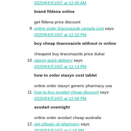
2025年8月18日 at 12:40 AM
brand fildena online
get fildena price discount
online order itraconazole canada cost
says:
2025年8月18日 at 12:10 PM
buy cheap itraconazole without rx online
cheapest buy itraconazole price dubai
staxyn quick delivery
says:
2025年8月18日 at 12:13 PM
how to order staxyn cost tablet
online order staxyn generic pharmacy usa
how to buy avodart cheap discount
says:
2025年8月18日 at 12:58 PM
avodart overnight
online order avodart cheap australia
get xifaxan uk pharmacy
says:
2025年8月18日 at 2:18 PM