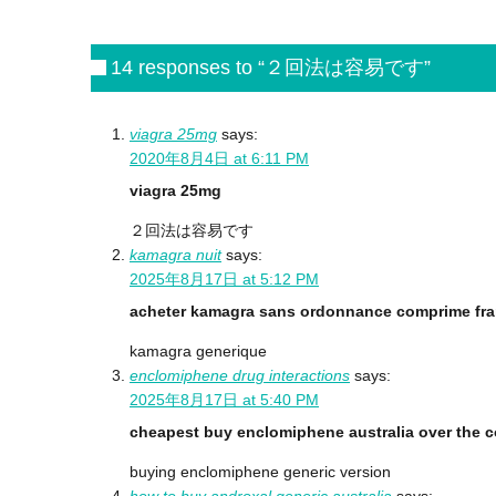
14 responses to “２回法は容易です”
viagra 25mg
says:
2020年8月4日 at 6:11 PM
viagra 25mg
２回法は容易です
kamagra nuit
says:
2025年8月17日 at 5:12 PM
acheter kamagra sans ordonnance comprime fr
kamagra generique
enclomiphene drug interactions
says:
2025年8月17日 at 5:40 PM
cheapest buy enclomiphene australia over the c
buying enclomiphene generic version
how to buy androxal generic australia
says: