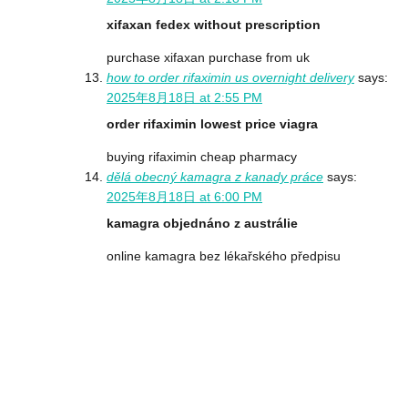
xifaxan fedex without prescription
purchase xifaxan purchase from uk
how to order rifaximin us overnight delivery
says:
2025年8月18日 at 2:55 PM
order rifaximin lowest price viagra
buying rifaximin cheap pharmacy
dělá obecný kamagra z kanady práce
says:
2025年8月18日 at 6:00 PM
kamagra objednáno z austrálie
online kamagra bez lékařského předpisu