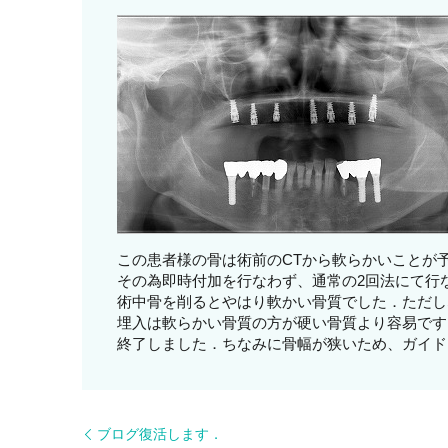
この患者様の骨は術前のCTから軟らかいことが
その為即時付加を行なわず、通常の2回法にて行
術中骨を削るとやはり軟かい骨質でした．ただし
埋入は軟らかい骨質の方が硬い骨質より容易です
終了しました．ちなみに骨幅が狭いため、ガイド
ブログ復活します．