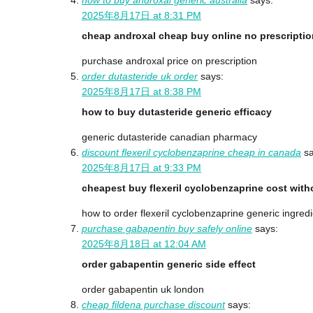
2025年8月17日 at 8:31 PM
cheap androxal cheap buy online no prescriptio
purchase androxal price on prescription
order dutasteride uk order
says:
2025年8月17日 at 8:38 PM
how to buy dutasteride generic efficacy
generic dutasteride canadian pharmacy
discount flexeril cyclobenzaprine cheap in canada
s
2025年8月17日 at 9:33 PM
cheapest buy flexeril cyclobenzaprine cost with
how to order flexeril cyclobenzaprine generic ingred
purchase gabapentin buy safely online
says:
2025年8月18日 at 12:04 AM
order gabapentin generic side effect
order gabapentin uk london
cheap fildena purchase discount
says: