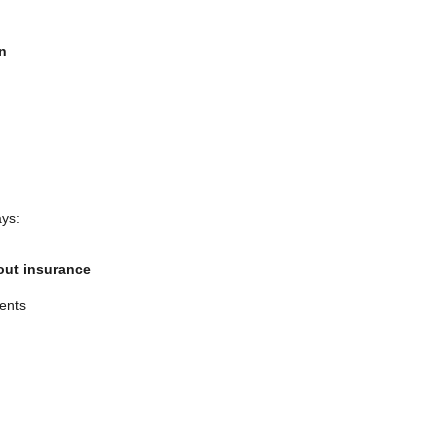
n
ays:
out insurance
ients