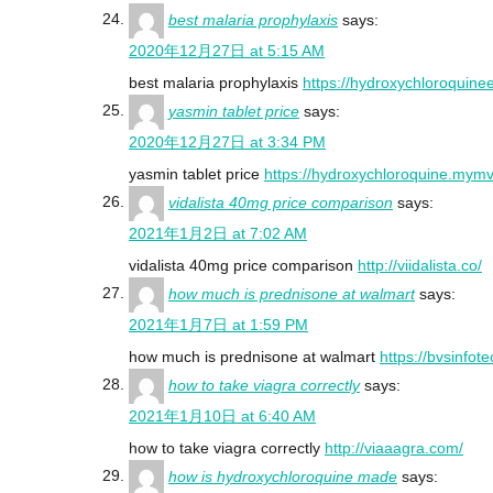
best malaria prophylaxis
says:
2020年12月27日 at 5:15 AM
best malaria prophylaxis
https://hydroxychloroquine
yasmin tablet price
says:
2020年12月27日 at 3:34 PM
yasmin tablet price
https://hydroxychloroquine.mymv
vidalista 40mg price comparison
says:
2021年1月2日 at 7:02 AM
vidalista 40mg price comparison
http://viidalista.co/
how much is prednisone at walmart
says:
2021年1月7日 at 1:59 PM
how much is prednisone at walmart
https://bvsinfot
how to take viagra correctly
says:
2021年1月10日 at 6:40 AM
how to take viagra correctly
http://viaaagra.com/
how is hydroxychloroquine made
says: