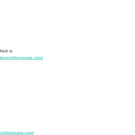
hich is
ydroxychloroquine.com/
xychloroquine.com/