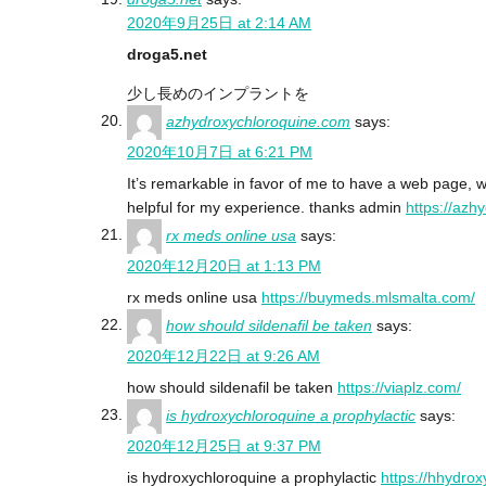
2020年9月25日 at 2:14 AM
droga5.net
少し長めのインプラントを
azhydroxychloroquine.com
says:
2020年10月7日 at 6:21 PM
It’s remarkable in favor of me to have a web page, w
helpful for my experience. thanks admin
https://azh
rx meds online usa
says:
2020年12月20日 at 1:13 PM
rx meds online usa
https://buymeds.mlsmalta.com/
how should sildenafil be taken
says:
2020年12月22日 at 9:26 AM
how should sildenafil be taken
https://viaplz.com/
is hydroxychloroquine a prophylactic
says:
2020年12月25日 at 9:37 PM
is hydroxychloroquine a prophylactic
https://hhydro