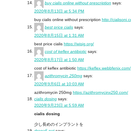
buy cialis online without prescription
says:
2020年8月13日 at 5:34 PM
buy cialis online without prescription
http://cialisoni.
best price cialis
says:
2020年8月15日 at 1:31 AM
best price cialis
https://wisig.org/
cost of keflex antibiotic
says:
2020年8月17日 at 1:50 AM
cost of keflex antibiotic
https://keflex.webbfenix.com/
azithromycin 250mg
says:
2020年9月6日 at 10:03 AM
azithromycin 250mg
https://azithromycinx250.com/
cialis dosing
says:
2020年9月23日 at 5:59 AM
cialis dosing
少し長めのインプラントを
droga5.net
says: